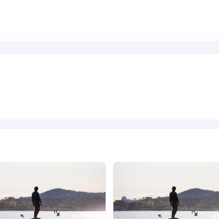
 ! Kitesurf, wingfoil, wakeboard, stand-up paddle, eFoil. Accès, 