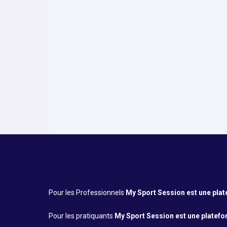
Avis Google
4.9
•
95
avis
Infos pratiques
Pour les Professionnels
My Sport Session est une platef
Pour les pratiquants
My Sport Session est une platefor