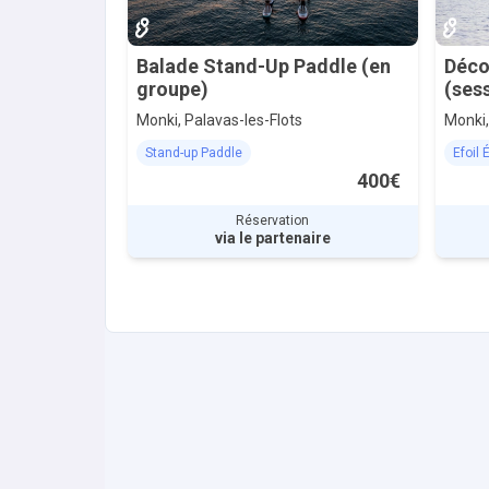
Balade Stand-Up Paddle (en
Déco
groupe)
(ses
Monki, Palavas-les-Flots
Monki,
Stand-up Paddle
Efoil 
400€
Réservation
via le partenaire
Accès et contact
Nous découvrir