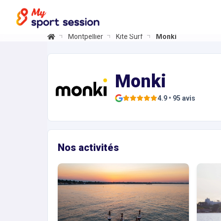
Montpellier
Kite Surf
Monki
Monki
Informations et réservations
Profitez de sensations uniques sur l’eau avec Monki
Monki
4.9
•
95
avis
Nos activités