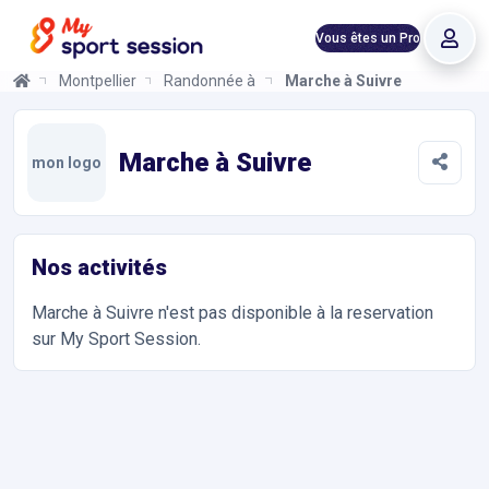
Vous êtes un Pro
Montpellier
Randonnée à Pied
Marche à Suivre
Marche à Suivre
Informations et réservations
Toutes les infos sur votre prochaine séance de Activités de Ple
Marche à Suivre
mon logo
Nos activités
Marche à Suivre
n'est pas disponible à la reservation
sur My Sport Session.
Accès et contact