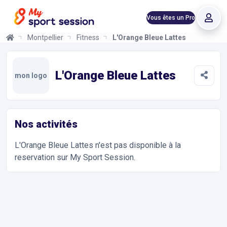
Vous êtes un Pro
Montpellier
Fitness
L'Orange Bleue Lattes
L'Orange Bleue Lattes
Informations et réservations
Toutes les infos sur votre prochaine séance de Musculation, Fit
L'Orange Bleue Lattes
mon logo
Nos activités
L'Orange Bleue Lattes
n'est pas disponible à la
reservation sur My Sport Session.
Accès et contact