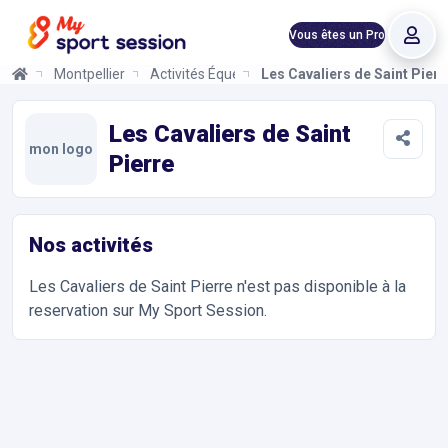
Vous êtes un Pro
Montpellier
Activités Équestres
Les Cavaliers de Saint Pierr
Les Cavaliers de Saint Pierre
Informations et réservations
Toutes les infos sur votre prochaine séance de Activités Équest
Les Cavaliers de Saint
mon logo
Pierre
Nos activités
Les Cavaliers de Saint Pierre
n'est pas disponible à la
reservation sur My Sport Session.
Accès et contact