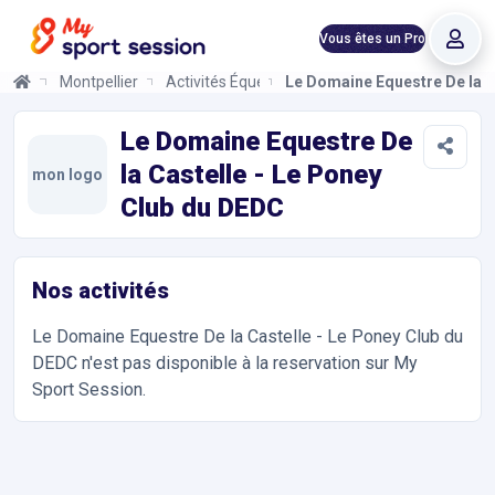
Vous êtes un Pro
Montpellier
Activités Équestres
Le Domaine Equestre De la C
Le Domaine Equestre De la Castelle - Le Poney Club du DEDC
Informations et réservations
Toutes les infos sur votre prochaine séance de Activités Équest
Le Domaine Equestre De
la Castelle - Le Poney
mon logo
Club du DEDC
Nos activités
Le Domaine Equestre De la Castelle - Le Poney Club du
DEDC
n'est pas disponible à la reservation sur My
Sport Session.
Accès et contact