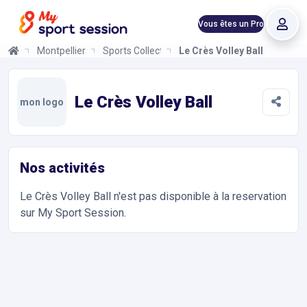
Vous êtes un Pro
Montpellier
Sports Collectifs
Le Crès Volley Ball
Le Crès Volley Ball
Informations et réservations
Toutes les infos sur votre prochaine séance de Sports Collectif
Le Crès Volley Ball
mon logo
Nos activités
Le Crès Volley Ball
n'est pas disponible à la reservation
sur My Sport Session.
Accès et contact