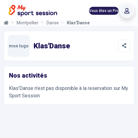
Vous êtes un Pro
Montpellier
Danse
Klas'Danse
Klas'Danse
Informations et réservations
Toutes les infos sur votre prochaine séance de Danse, Barre à t
Klas'Danse
mon logo
Nos activités
Klas'Danse
n'est pas disponible à la reservation sur My
Sport Session.
Accès et contact