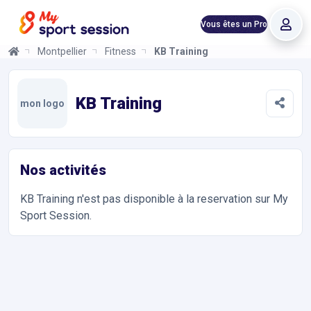
Vous êtes un Pro
Montpellier
Fitness
KB Training
KB Training
Informations et réservations
Toutes les infos sur votre prochaine séance de Fitness. Réserva
KB Training
mon logo
Nos activités
KB Training
n'est pas disponible à la reservation sur My
Sport Session.
Accès et contact