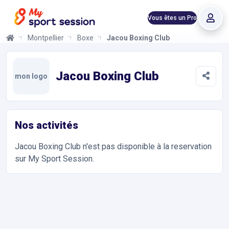
Vous êtes un Pro
Montpellier
Boxe
Jacou Boxing Club
Jacou Boxing Club
Informations et réservations
Toutes les infos sur votre prochaine séance de Boxe. Réservati
Jacou Boxing Club
mon logo
Nos activités
Jacou Boxing Club
n'est pas disponible à la reservation
sur My Sport Session.
Accès et contact