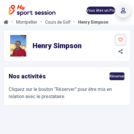
Vous êtes un Pro
Montpellier
Cours de Golf
Henry Simpson
Henry Simpson
Informations et réservations
Réservez en ligne 24h/24 votre cours de golf avec Henry Simpson
Henry Simpson
Nos activités
Réserver
Cliquez sur le bouton “Réserver” pour être mis en
relation avec le prestataire.
Accès et contact