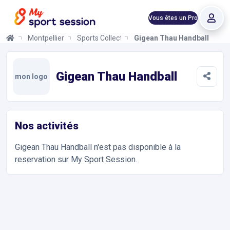
Vous êtes un Pro
Montpellier
Sports Collectifs
Gigean Thau Handball
Gigean Thau Handball
Informations et réservations
Toutes les infos sur votre prochaine séance de Sports Collectif
Gigean Thau Handball
mon logo
Nos activités
Gigean Thau Handball
n'est pas disponible à la
reservation sur My Sport Session.
Accès et contact