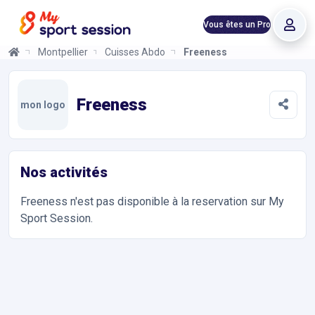
Vous êtes un Pro
Montpellier
Cuisses Abdos Fessiers
Freeness
Freeness
Informations et réservations
Toutes les infos sur votre prochaine séance de Fitness chez Fr
Freeness
mon logo
Nos activités
Freeness
n'est pas disponible à la reservation sur My
Sport Session.
Accès et contact