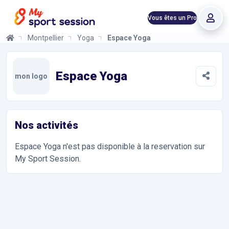
Vous êtes un Pro
Montpellier
Yoga
Espace Yoga
Espace Yoga
Informations et réservations
Toutes les infos sur votre prochaine séance de Yoga. Réservati
Espace Yoga
mon logo
Nos activités
Espace Yoga
n'est pas disponible à la reservation sur
My Sport Session.
Accès et contact