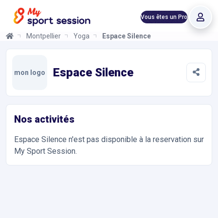
Vous êtes un Pro
Montpellier
Yoga
Espace Silence
Espace Silence
Informations et réservations
Toutes les infos sur votre prochaine séance de Yoga. Réservati
Espace Silence
mon logo
Nos activités
Espace Silence
n'est pas disponible à la reservation sur
My Sport Session.
Accès et contact