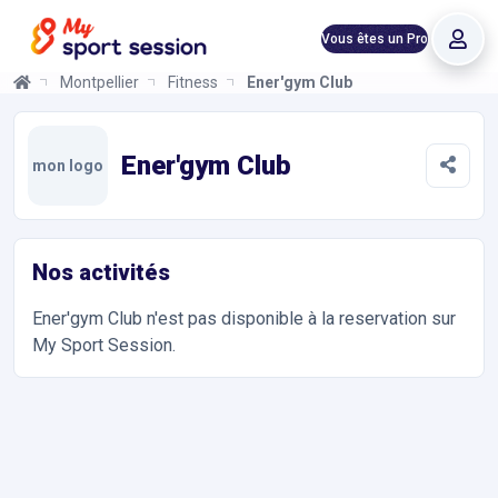
Vous êtes un Pro
Montpellier
Fitness
Ener'gym Club
Ener'gym Club
Informations et réservations
Toutes les infos sur votre prochaine séance de Cross Training, 
Ener'gym Club
mon logo
Nos activités
Ener'gym Club
n'est pas disponible à la reservation sur
My Sport Session.
Accès et contact