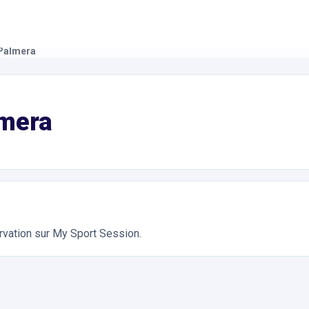
 Palmera
tivités Équestres. Réservation en ligne instantanée 24h/24
lmera
ervation sur My Sport Session.