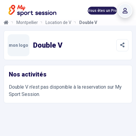
Vous êtes un Pro
Montpellier
Location de Vélo
Double V
Double V
Informations et réservations
Réservez votre vélo de location chez Double V à Montpellier. R
Double V
mon logo
Nos activités
Double V
n'est pas disponible à la reservation sur My
Sport Session.
Accès et contact