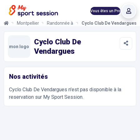
Vous êtes un Pro
Montpellier
Randonnée à Vélo
Cyclo Club De Vendargues
Cyclo Club De Vendargues
Informations et réservations
Toutes les infos sur votre prochaine séance de Randonnée à Vél
Cyclo Club De
mon logo
Vendargues
Nos activités
Cyclo Club De Vendargues
n'est pas disponible à la
reservation sur My Sport Session.
Accès et contact