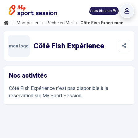
Vous êtes un Pro
Montpellier
Pêche en Mer
Côté Fish Expérience
Côté Fish Expérience
Informations et réservations
Réservez en ligne votre séance de Découverte du Métier de Pêche
Côté Fish Expérience
mon logo
Nos activités
Côté Fish Expérience
n'est pas disponible à la
reservation sur My Sport Session.
Accès et contact