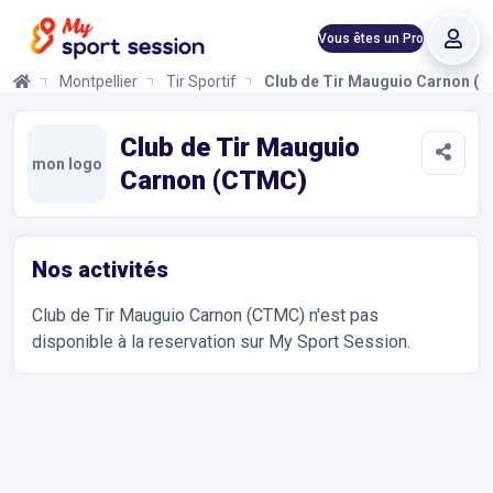
Vous êtes un Pro
Montpellier
Tir Sportif
Club de Tir Mauguio Carnon (
Club de Tir Mauguio Carnon (CTMC)
Informations et réservations
Toutes les infos sur votre prochaine séance de Tir Sportif. Rése
Club de Tir Mauguio
mon logo
Carnon (CTMC)
Nos activités
Club de Tir Mauguio Carnon (CTMC)
n'est pas
disponible à la reservation sur My Sport Session.
Accès et contact