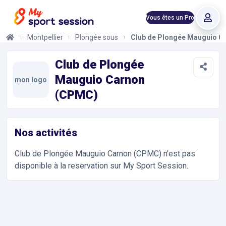
Vous êtes un Pro
Montpellier
Plongée sous-marine
Club de Plongée Mauguio C
Club de Plongée Mauguio Carnon (CPMC)
Informations et réservations
Toutes les infos sur votre prochaine séance de Activités Nauti
Club de Plongée
Mauguio Carnon
mon logo
(CPMC)
Nos activités
Club de Plongée Mauguio Carnon (CPMC)
n'est pas
disponible à la reservation sur My Sport Session.
Accès et contact