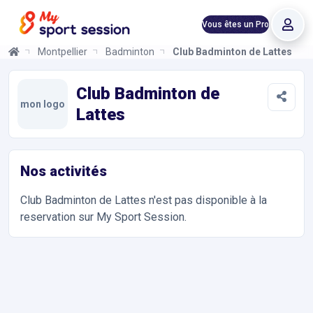
Vous êtes un Pro
Montpellier
Badminton
Club Badminton de Lattes
Club Badminton de Lattes
Informations et réservations
Toutes les infos sur votre prochaine séance de Badminton. Rése
Club Badminton de
mon logo
Lattes
Nos activités
Club Badminton de Lattes
n'est pas disponible à la
reservation sur My Sport Session.
Accès et contact