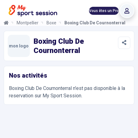
Vous êtes un Pro
Montpellier
Boxe
Boxing Club De Cournonterral
Boxing Club De Cournonterral
Informations et réservations
Toutes les infos sur votre prochaine séance de Boxe. Réservati
Boxing Club De
mon logo
Cournonterral
Nos activités
Boxing Club De Cournonterral
n'est pas disponible à la
reservation sur My Sport Session.
Accès et contact