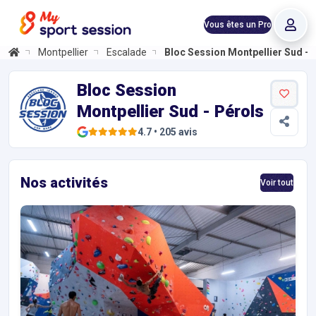
Vous êtes un Pro
Montpellier
Escalade
Bloc Session Montpellier Sud - 
Bloc Session Montpellier Sud - Pérols
Informations et réservations
Réservez en ligne 24h/24 votre entrée à la Salle d'Escalade. Plann
Bloc Session
Montpellier Sud - Pérols
4.7
•
205
avis
Nos activités
Voir tout