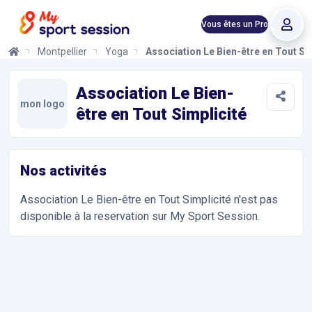
Vous êtes un Pro
Montpellier
Yoga
Association Le Bien-être en Tout Si
Association Le Bien-être en Tout Simplicité
Informations et réservations
Le Bien-être en Tout Simplicité a pour objectif réunir des person
Association Le Bien-
mon logo
être en Tout Simplicité
Nos activités
Association Le Bien-être en Tout Simplicité
n'est pas
disponible à la reservation sur My Sport Session.
Accès et contact