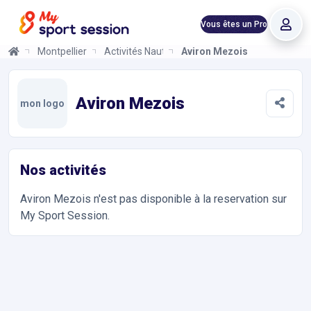
Vous êtes un Pro
Montpellier
Activités Nautiques
Aviron Mezois
Aviron Mezois
Informations et réservations
Toutes les infos sur votre prochaine séance de Activités Nautiq
Aviron Mezois
mon logo
Nos activités
Aviron Mezois
n'est pas disponible à la reservation sur
My Sport Session.
Accès et contact