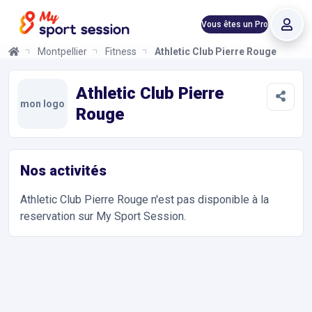
Vous êtes un Pro
Montpellier
Fitness
Athletic Club Pierre Rouge
Athletic Club Pierre Rouge
Informations et réservations
Toutes les infos sur votre prochaine séance de FItness chez Pi
Athletic Club Pierre
mon logo
Rouge
Nos activités
Athletic Club Pierre Rouge
n'est pas disponible à la
reservation sur My Sport Session.
Accès et contact