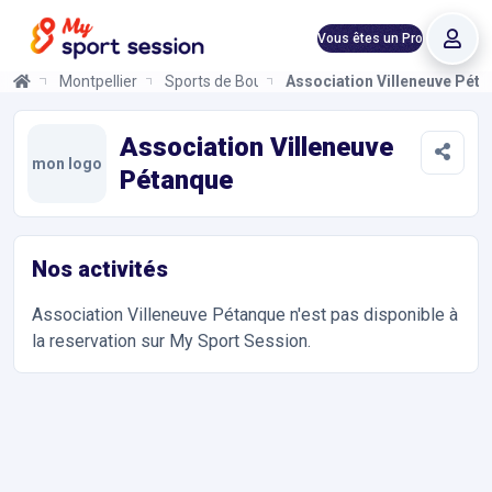
Vous êtes un Pro
Montpellier
Sports de Boules
Association Villeneuve Pét
Association Villeneuve Pétanque
Informations et réservations
Toutes les infos sur votre prochaine séance de Sports de Boule
Association Villeneuve
mon logo
Pétanque
Nos activités
Association Villeneuve Pétanque
n'est pas disponible à
la reservation sur My Sport Session.
Accès et contact