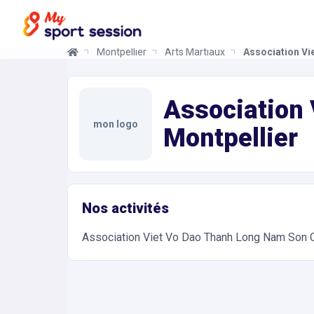
Montpellier
Arts Martiaux
Association Vi
Association Viet Vo Dao Thanh Long Nam Son Club
Informations et réservations
Toutes les infos sur votre prochaine séance de Ar
Association
mon logo
Montpellier
Nos activités
Association Viet Vo Dao Thanh Long Nam Son C
Accès et contact