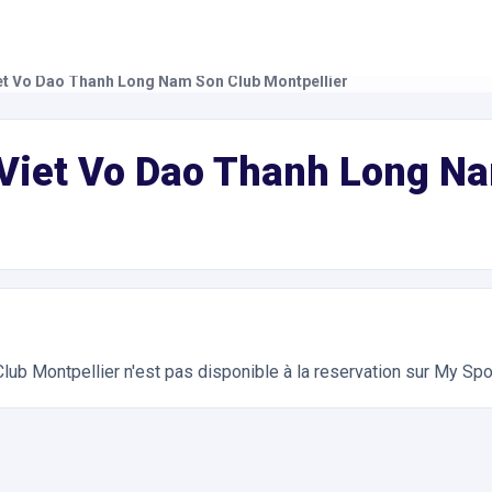
et Vo Dao Thanh Long Nam Son Club Montpellier
 Montpellier
ts Martiaux. Réservation en ligne instantanée 24h/24
 Viet Vo Dao Thanh Long N
lub Montpellier
n'est pas disponible à la reservation sur My Spo