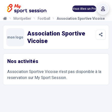
Vous êtes un Pro
Montpellier
Football
Association Sportive Vicoise
Association Sportive Vicoise
Informations et réservations
Toutes les infos sur votre prochaine séance de Sports Collectifs
Association Sportive
mon logo
Vicoise
Nos activités
Association Sportive Vicoise
n'est pas disponible à la
reservation sur My Sport Session.
Accès et contact