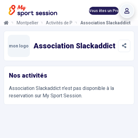
Vous êtes un Pro
Montpellier
Activités de Plein Air
Association Slackaddict
Association Slackaddict
Informations et réservations
Toutes les infos sur votre prochaine séance de Activités de Plei
Association Slackaddict
mon logo
Nos activités
Association Slackaddict
n'est pas disponible à la
reservation sur My Sport Session.
Accès et contact