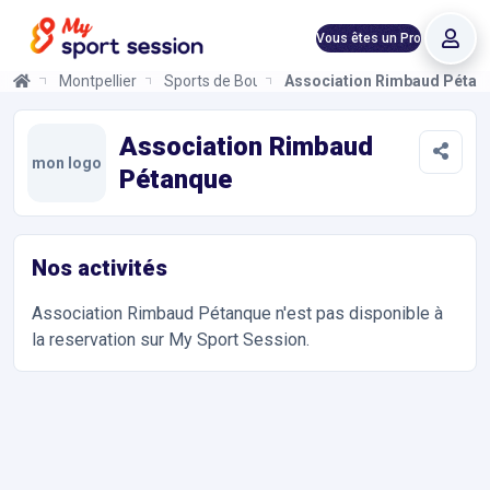
Vous êtes un Pro
Montpellier
Sports de Boules
Association Rimbaud Pétan
Association Rimbaud Pétanque
Informations et réservations
Toutes les infos sur votre prochaine séance de Sports de Boule
Association Rimbaud
mon logo
Pétanque
Nos activités
Association Rimbaud Pétanque
n'est pas disponible à
la reservation sur My Sport Session.
Accès et contact