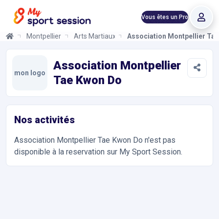
Vous êtes un Pro
Montpellier
Arts Martiaux
Association Montpellier Ta
Association Montpellier Tae Kwon Do
Informations et réservations
Toutes les infos sur votre prochaine séance de Arts Martiaux. R
Association Montpellier
mon logo
Tae Kwon Do
Nos activités
Association Montpellier Tae Kwon Do
n'est pas
disponible à la reservation sur My Sport Session.
Accès et contact