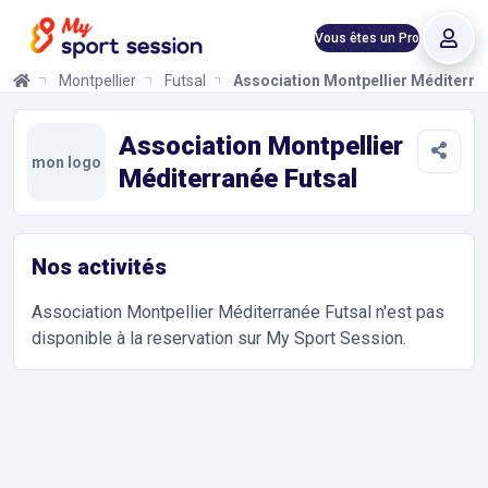
Vous êtes un Pro
Montpellier
Futsal
Association Montpellier Méditerra
Association Montpellier Méditerranée Futsal
Informations et réservations
Toutes les infos sur votre prochaine séance de Futsal. Réservat
Association Montpellier
mon logo
Méditerranée Futsal
Nos activités
Association Montpellier Méditerranée Futsal
n'est pas
disponible à la reservation sur My Sport Session.
Accès et contact