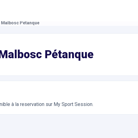
n Malbosc Pétanque
orts de Boules. Réservation en ligne instantanée 24h/24
 Malbosc Pétanque
nible à la reservation sur My Sport Session.