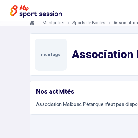
Montpellier
Sports de Boules
Associatio
Association Malbosc Pétanque
Informations et réservations
Toutes les infos sur votre prochaine séance de Sp
Association
mon logo
Nos activités
Association Malbosc Pétanque
n'est pas dispo
Accès et contact