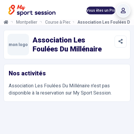
Vous êtes un Pro
Montpellier
Course à Pied
Association Les Foulées Du 
Association Les Foulées Du Millénaire
Informations et réservations
Toutes les infos sur votre prochaine séance de Course à Pied. 
Association Les
mon logo
Foulées Du Millénaire
Nos activités
Association Les Foulées Du Millénaire
n'est pas
disponible à la reservation sur My Sport Session.
Accès et contact