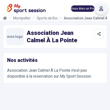
Vous êtes un Pro
Montpellier
Sports de Boules
Association Jean Calmel À L
Association Jean Calmel À La Pointe
Informations et réservations
Toutes les infos sur votre prochaine séance de Sports de Boule
Association Jean
mon logo
Calmel À La Pointe
Nos activités
Association Jean Calmel À La Pointe
n'est pas
disponible à la reservation sur My Sport Session.
Accès et contact