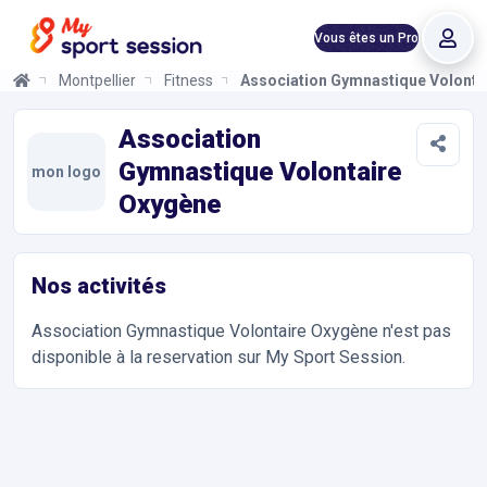
Vous êtes un Pro
Montpellier
Fitness
Association Gymnastique Volonta
Association Gymnastique Volontaire Oxygène
Informations et réservations
Toutes les infos sur votre prochaine séance de Renforcement M
Association
Gymnastique Volontaire
mon logo
Oxygène
Nos activités
Association Gymnastique Volontaire Oxygène
n'est pas
disponible à la reservation sur My Sport Session.
Accès et contact