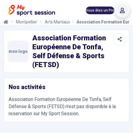
Vous êtes un Pro
Montpellier
Arts Martiaux
Association Formation Euro
Association Formation Européenne De Tonfa, Self Défense & S
Informations et réservations
Toutes les infos sur votre prochaine séance de Self Défense, Ar
Association Formation
Européenne De Tonfa,
mon logo
Self Défense & Sports
(FETSD)
Nos activités
Association Formation Européenne De Tonfa, Self
Défense & Sports (FETSD)
n'est pas disponible à la
reservation sur My Sport Session.