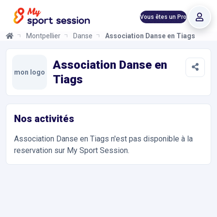
Vous êtes un Pro
Montpellier
Danse
Association Danse en Tiags
Association Danse en Tiags
Informations et réservations
Toutes les infos sur votre prochaine séance de Danse. Réservat
Association Danse en
mon logo
Tiags
Nos activités
Association Danse en Tiags
n'est pas disponible à la
reservation sur My Sport Session.
Accès et contact