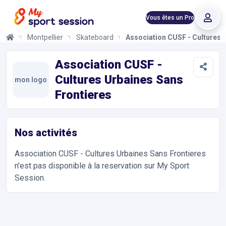
Vous êtes un Pro
Montpellier
Skateboard
Association CUSF - Cultures 
Association CUSF - Cultures Urbaines Sans Frontieres
Informations et réservations
Toutes les infos sur votre prochaine séance de Skateboard. Rés
Association CUSF -
Cultures Urbaines Sans
mon logo
Frontieres
Nos activités
Association CUSF - Cultures Urbaines Sans Frontieres
n'est pas disponible à la reservation sur My Sport
Session.
Accès et contact