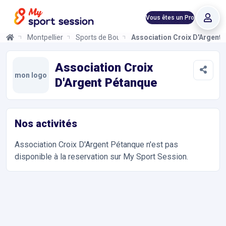
Vous êtes un Pro
Montpellier
Sports de Boules
Association Croix D'Argent
Association Croix D'Argent Pétanque
Informations et réservations
Toutes les infos sur votre prochaine séance de Sports de Boule
Association Croix
mon logo
D'Argent Pétanque
Nos activités
Association Croix D'Argent Pétanque
n'est pas
disponible à la reservation sur My Sport Session.
Accès et contact