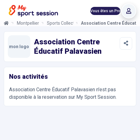
Vous êtes un Pro
Montpellier
Sports Collectifs
Association Centre Éducatif
Association Centre Éducatif Palavasien
Informations et réservations
Toutes les infos sur votre prochaine séance de Sports Collectif
Association Centre
mon logo
Éducatif Palavasien
Nos activités
Association Centre Éducatif Palavasien
n'est pas
disponible à la reservation sur My Sport Session.
Accès et contact