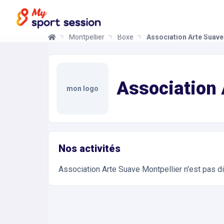
Montpellier
Boxe
Association Arte Suave
Association Arte Suave Montpellier
Informations et réservations
Toutes les infos sur votre prochaine séance de Pr
Association 
mon logo
Nos activités
Association Arte Suave Montpellier
n'est pas d
Accès et contact