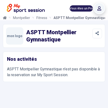
Vous êtes un Pro
Montpellier
Fitness
ASPTT Montpellier Gymnastique
ASPTT Montpellier Gymnastique
Informations et réservations
Toutes les infos sur votre prochaine séance de Fitness. Réserva
ASPTT Montpellier
mon logo
Gymnastique
Nos activités
ASPTT Montpellier Gymnastique
n'est pas disponible à
la reservation sur My Sport Session.
Accès et contact