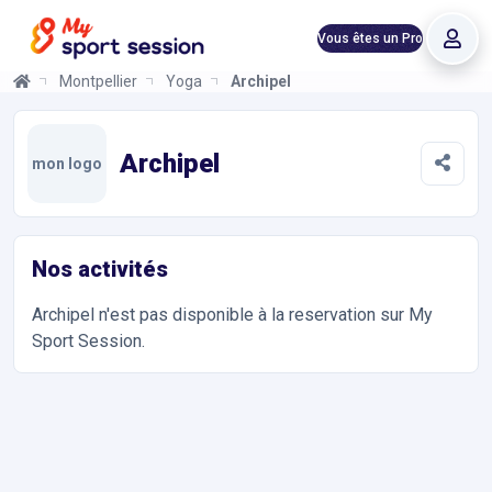
Vous êtes un Pro
Montpellier
Yoga
Archipel
Archipel
Informations et réservations
Toutes les infos sur votre prochaine séance de Yoga, Danse. Ré
Archipel
mon logo
Nos activités
Archipel
n'est pas disponible à la reservation sur My
Sport Session.
Accès et contact