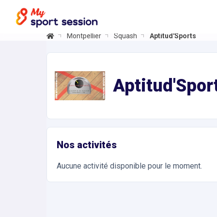
Montpellier
Squash
Aptitud'Sports
Aptitud'Sports
Informations et réservations
Réservez en ligne votre cours de Squash individuel o
Aptitud'Spor
Nos activités
Aucune activité disponible pour le moment.
Accès et contact