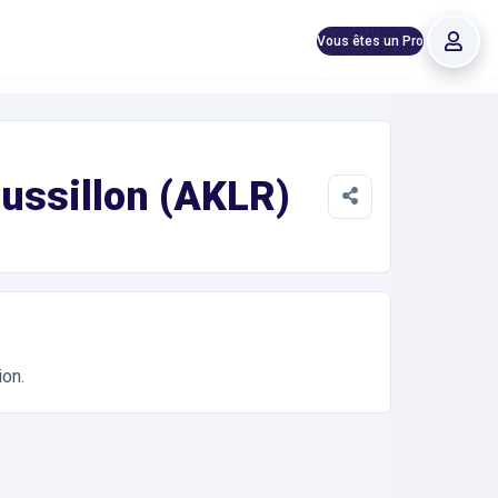
Vous êtes un Pro
h/24
ussillon (AKLR)
ion.