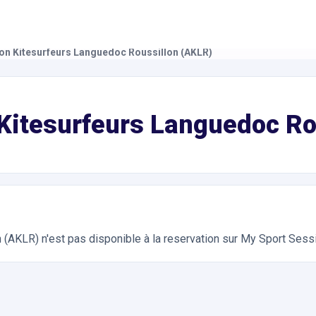
on Kitesurfeurs Languedoc Roussillon (AKLR)
AKLR)
ivités Nautiques, Kite Surf. Réservation en ligne instantanée 24
Kitesurfeurs Languedoc Ro
n (AKLR)
n'est pas disponible à la reservation sur My Sport Sess