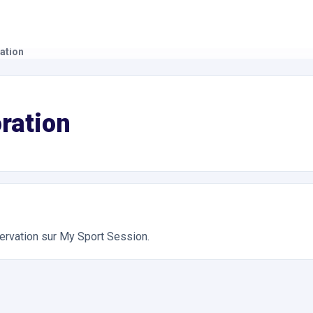
ration
ivités de Loisirs, Visites Guidées. Réservation en ligne instan
oration
servation sur My Sport Session.