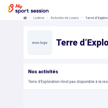
Lodève
Activités de Loisirs
Terre d’Explo
Terre d’Exploration
Informations et réservations
Toutes les infos sur votre prochaine séance de Act
Terre d’Expl
mon logo
Nos activités
Terre d’Exploration
n'est pas disponible à la re
Accès et contact