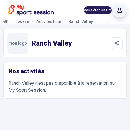
Vous êtes un Pro
Lodève
Activités Équestres
Ranch Valley
Ranch Valley
Informations et réservations
Toutes les infos sur votre prochaine séance de Activités Équest
Ranch Valley
mon logo
Nos activités
Ranch Valley
n'est pas disponible à la reservation sur
My Sport Session.
Accès et contact